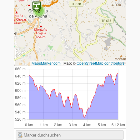
2
MapsMarker.com
|
Map: ©
OpenStreetMap contributors