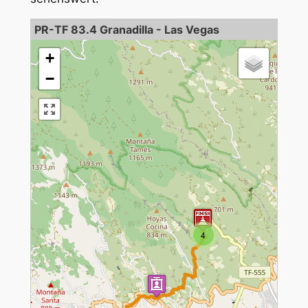
PR-TF 83.4 Granadilla - Las Vegas
+
−
4