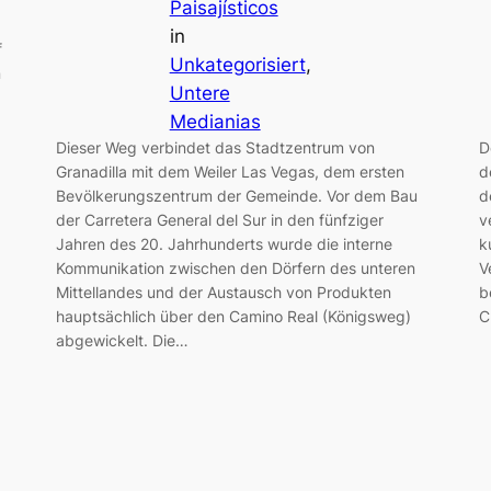
Paisajísticos
in
f
Unkategorisiert
, 
n
Untere
Medianias
Dieser Weg verbindet das Stadtzentrum von
D
Granadilla mit dem Weiler Las Vegas, dem ersten
d
Bevölkerungszentrum der Gemeinde. Vor dem Bau
d
der Carretera General del Sur in den fünfziger
v
Jahren des 20. Jahrhunderts wurde die interne
k
Kommunikation zwischen den Dörfern des unteren
V
Mittellandes und der Austausch von Produkten
b
hauptsächlich über den Camino Real (Königsweg)
C
abgewickelt. Die…