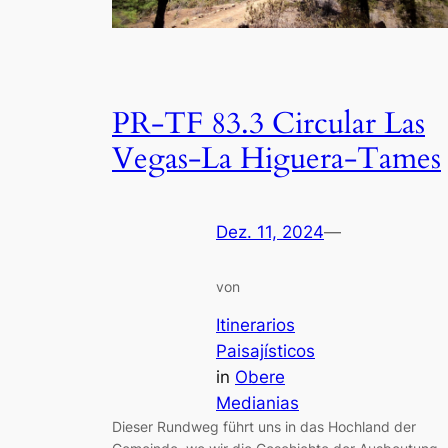
PR-TF 83.3 Circular Las
Vegas-La Higuera-Tames
Dez. 11, 2024
—
von
Itinerarios
Paisajísticos
in
Obere
Medianias
Dieser Rundweg führt uns in das Hochland der