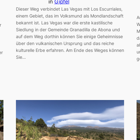
in
Gipfel
Dieser Weg verbindet Las Vegas mit Los Escurriales,
einem Gebiet, das im Volksmund als Mondlandschaft
A
bekannt ist. Las Vegas war die erste kastilische
W
r
Siedlung in der Gemeinde Granadilla de Abona und
M
auf dem Weg dorthin können Sie einige Geheimnisse
d
über den vulkanischen Ursprung und das reiche
a
kulturelle Erbe erfahren. Am Ende des Weges können
u
er
Sie…
g