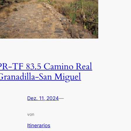
PR-TF 83.5 Camino Real
Granadilla-San Miguel
Dez. 11, 2024
—
von
Itinerarios