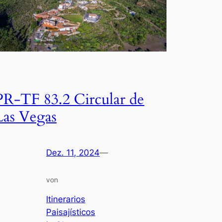
PR-TF 83.2 Circular de
Las Vegas
Dez. 11, 2024
—
von
Itinerarios
Paisajísticos