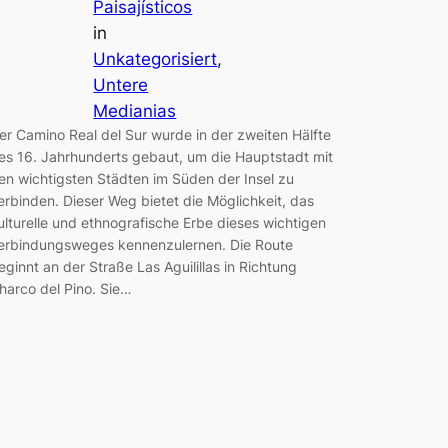
Paisajísticos
in
Unkategorisiert
, 
Untere
Medianias
er Camino Real del Sur wurde in der zweiten Hälfte
es 16. Jahrhunderts gebaut, um die Hauptstadt mit
en wichtigsten Städten im Süden der Insel zu
erbinden. Dieser Weg bietet die Möglichkeit, das
ulturelle und ethnografische Erbe dieses wichtigen
erbindungsweges kennenzulernen. Die Route
eginnt an der Straße Las Aguilillas in Richtung
harco del Pino. Sie…