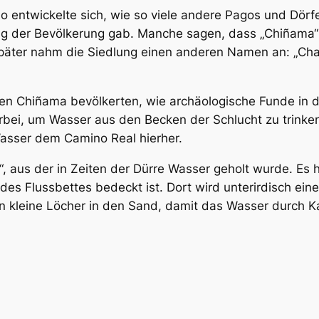
 entwickelte sich, wie so viele andere Pagos und Dörf
ung der Bevölkerung gab. Manche sagen, dass „Chiñama“
päter nahm die Siedlung einen anderen Namen an: „Charc
hen Chiñama bevölkerten, wie archäologische Funde in 
orbei, um Wasser aus den Becken der Schlucht zu trinke
Wasser dem Camino Real hierher.
“, aus der in Zeiten der Dürre Wasser geholt wurde. Es 
es Flussbettes bedeckt ist. Dort wird unterirdisch ein
n kleine Löcher in den Sand, damit das Wasser durch Kap