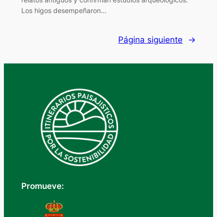
Los higos desempeñaron…
Página siguiente
→
Promueve: