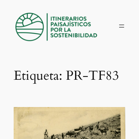
Saltar
al
contenido
Etiqueta:
PR-TF83